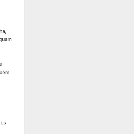
ha,
equam
e
mbém
vos