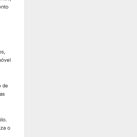
onto
os,
móvel
o de
as
lo.
iza o