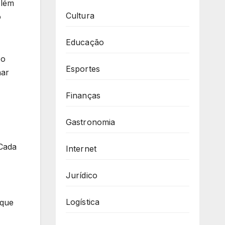
Além
Cultura
o
Educação
Ao
Esportes
har
Finanças
Gastronomia
 Cada
Internet
Jurídico
Logística
 que