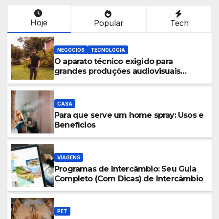
Hoje
Popular
Tech
NEGÓCIOS
TECNOLOGIA
O aparato técnico exigido para
grandes produções audiovisuais
externas
CASA
Para que serve um home spray: Usos e
Benefícios
VIAGENS
Programas de Intercâmbio: Seu Guia
Completo (Com Dicas) de Intercâmbio
PET