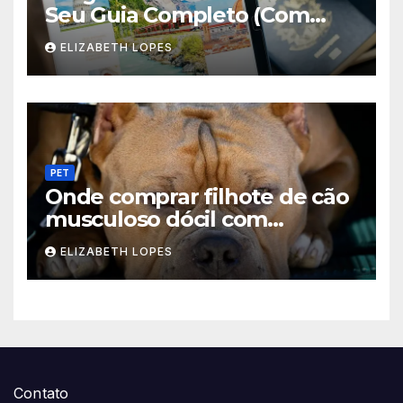
Seu Guia Completo (Com
Dicas) de Intercâmbio
ELIZABETH LOPES
PET
Onde comprar filhote de cão
musculoso dócil com
pedigree: Guia 2026 (Escolha
ELIZABETH LOPES
Certa)
Contato