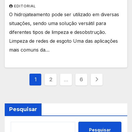
EDITORIAL
O hidrojateamento pode ser utilizado em diversas
situações, sendo uma solução versátil para
diferentes tipos de limpeza e desobstrução.
Limpeza de redes de esgoto Uma das aplicações
mais comuns da…
Paginação
1
2
…
6
de
posts
Pesquisar
Pesquisar