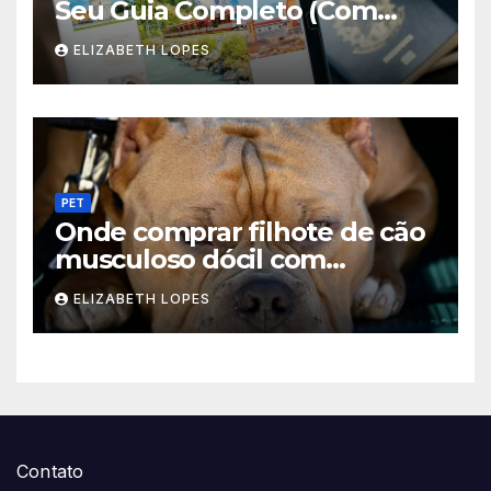
Seu Guia Completo (Com
Dicas) de Intercâmbio
ELIZABETH LOPES
PET
Onde comprar filhote de cão
musculoso dócil com
pedigree: Guia 2026 (Escolha
ELIZABETH LOPES
Certa)
Contato